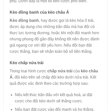
phụ. Dưới đây là một số kèo cược phổ biến.
Kèo đồng banh của kèo châu Á
Kèo đồng banh
, hay được gọi là kèo hòa 0 trái,
được áp dụng cho những trận đấu mà hai đội có
thực lực tương đương, hoặc khi một đội mạnh hơn
nhưng phong độ gần đây không tốt nên được đánh
giá ngang cơ với đội yếu hơn. Nếu đội bạn đặt
cược thắng, bạn sẽ nhận toàn bộ số tiền thắng.
Kèo chấp nửa trái
Trong loại hình cược
chấp nửa trái
của
kèo châu
Á
, đội kèo trên sẽ chấp đội kèo dưới nửa trái. Kết
quả được xác định theo các trường hợp sau:
Nếu kết thúc trận đấu với kết quả hoà, ai đặt
cược cho đội kèo dưới sẽ thắng cược.
Nếu bạn đặt cược vào đội mạnh và họ thắng,