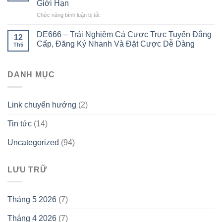
Giới Hạn
Cá
Đỉnh
Giới
ở
Chức năng bình luận bị tắt
Cược
Cao
Hạn
DE666
DE666
Và
–
–
Trải
DE666 – Trải Nghiệm Cá Cược Trực Tuyến Đẳng
12
Thiên
Hướng
Nghiệm
Cấp, Đăng Ký Nhanh Và Đặt Cược Dễ Dàng
Th5
Đường
Dẫn
Giải
Cá
Tham
Trí
Cược
Gia
Không
DANH MỤC
Trực
Và
Giới
Tuyến
Trải
Hạn
Đẳng
Nghiệm
Cấp
Giải
Link chuyển hướng
(2)
Châu
Trí
Á,
Đỉnh
Tin tức
(14)
Trải
Cao
Nghiệm
2026
Giải
Uncategorized
(94)
Trí
Không
Giới
LƯU TRỮ
Hạn
Tháng 5 2026
(7)
Tháng 4 2026
(7)