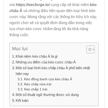
mà
https://secforge.io/
cung cấp về khái niệm
kèo
châu Á
và những điều liên quan đến loại hình kèo
cược này. Mong rằng với các thông tin hữu ích này,
người chơi sẽ có quyết định đúng đắn trong việc
lựa chọn kèo cược nhằm tăng tối đa khả năng
thắng cuộc.
Mục lục
Khái niệm kèo châu Á là gì
Những ưu điểm của kèo cược châu Á
Một số loại hình kèo chấp châu Á phổ biến nhất
hiện nay
Kèo đồng banh của kèo châu Á
Kèo chấp nửa trái
Kèo chấp 1 trái
Một số thuật ngữ thường được sử dụng
Kết luận