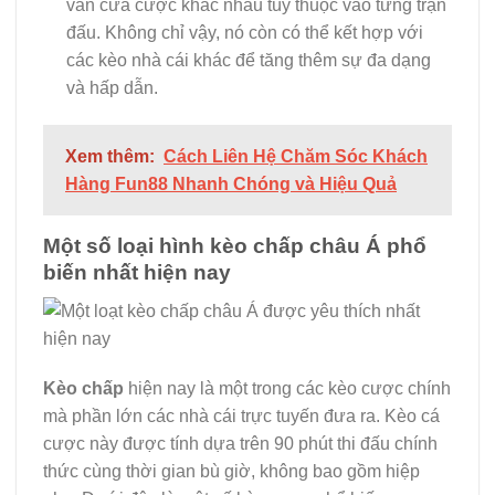
vàn cửa cược khác nhau tùy thuộc vào từng trận
đấu. Không chỉ vậy, nó còn có thể kết hợp với
các kèo nhà cái khác để tăng thêm sự đa dạng
và hấp dẫn.
Xem thêm:
Cách Liên Hệ Chăm Sóc Khách
Hàng Fun88 Nhanh Chóng và Hiệu Quả
Một số loại hình kèo chấp châu Á phổ
biến nhất hiện nay
Kèo chấp
hiện nay là một trong các kèo cược chính
mà phần lớn các nhà cái trực tuyến đưa ra. Kèo cá
cược này được tính dựa trên 90 phút thi đấu chính
thức cùng thời gian bù giờ, không bao gồm hiệp