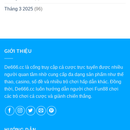
Tháng 3 2025
(96)
GIỚI THIỆU
De666.cc là cổng truy cập cá cược trực tuyến được nhiều
người quan tâm nhờ cung cấp đa dạng sản phẩm như thể
thao, casino, số đề và nhiều trò chơi hấp dẫn khác. Đồng
thời, De666.cc luôn hướng dẫn người chơi Fun88 chơi
các trò chơi cá cược và giành chiến thắng.
HƯỚNG DẪN