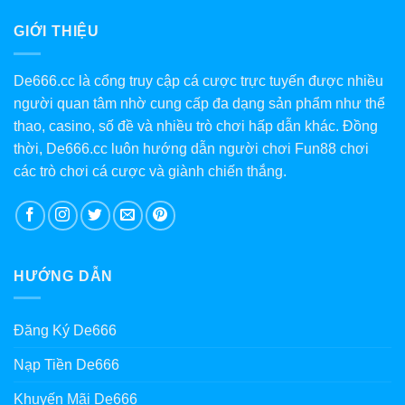
GIỚI THIỆU
De666.cc là cổng truy cập cá cược trực tuyến được nhiều
người quan tâm nhờ cung cấp đa dạng sản phẩm như thể
thao, casino, số đề và nhiều trò chơi hấp dẫn khác. Đồng
thời, De666.cc luôn hướng dẫn người chơi Fun88 chơi
các trò chơi cá cược và giành chiến thắng.
HƯỚNG DẪN
Đăng Ký De666
Nạp Tiền De666
Khuyến Mãi De666