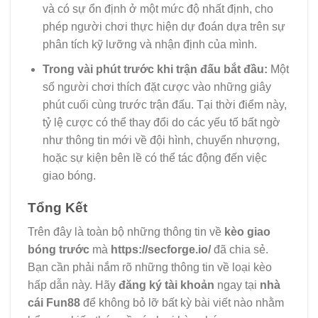
và có sự ổn định ở một mức độ nhất định, cho
phép người chơi thực hiện dự đoán dựa trên sự
phân tích kỹ lưỡng và nhận định của mình.
Trong vài phút trước khi trận đấu bắt đầu:
Một
số người chơi thích đặt cược vào những giây
phút cuối cùng trước trận đấu. Tại thời điểm này,
tỷ lệ cược có thể thay đổi do các yếu tố bất ngờ
như thông tin mới về đội hình, chuyển nhượng,
hoặc sự kiện bên lề có thể tác động đến việc
giao bóng.
Tổng Kết
Trên đây là toàn bộ những thông tin về
kèo giao
bóng trước
mà
https://secforge.io/
đã chia sẻ.
Bạn cần phải nắm rõ những thông tin về loại kèo
hấp dẫn này. Hãy
đăng ký tài khoản
ngay tại
nhà
cái Fun88
để không bỏ lỡ bất kỳ bài viết nào nhằm