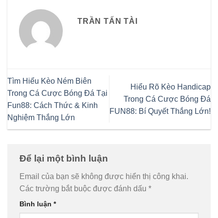
TRẦN TẤN TÀI
Tìm Hiểu Kèo Ném Biên
Hiểu Rõ Kèo Handicap
Trong Cá Cược Bóng Đá Tại
Trong Cá Cược Bóng Đá
Fun88: Cách Thức & Kinh
FUN88: Bí Quyết Thắng Lớn!
Nghiệm Thắng Lớn
Để lại một bình luận
Email của bạn sẽ không được hiển thị công khai.
Các trường bắt buộc được đánh dấu
*
Bình luận
*