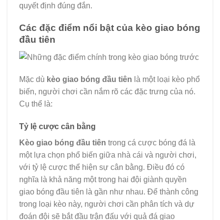
quyết định đúng đắn.
Các đặc điểm nổi bật của kèo giao bóng
đầu tiên
Mặc dù
kèo giao bóng đầu tiên
là một loại kèo phổ
biến, người chơi cần nắm rõ các đặc trưng của nó.
Cụ thể là:
Tỷ lệ cược cân bằng
Kèo giao bóng đầu tiên
trong cá cược bóng đá là
một lựa chọn phổ biến giữa nhà cái và người chơi,
với tỷ lệ cược thể hiện sự cân bằng. Điều đó có
nghĩa là khả năng một trong hai đội giành quyền
giao bóng đầu tiên là gần như nhau. Để thành công
trong loại kèo này, người chơi cần phân tích và dự
đoán đội sẽ bắt đầu trận đấu với quả đá giao