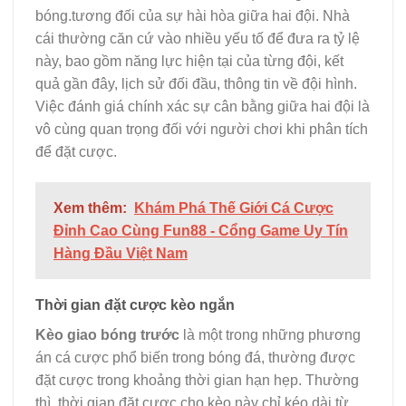
bóng.tương đối của sự hài hòa giữa hai đội. Nhà
cái thường căn cứ vào nhiều yếu tố để đưa ra tỷ lệ
này, bao gồm năng lực hiện tại của từng đội, kết
quả gần đây, lịch sử đối đầu, thông tin về đội hình.
Việc đánh giá chính xác sự cân bằng giữa hai đội là
vô cùng quan trọng đối với người chơi khi phân tích
để đặt cược.
Xem thêm:
Khám Phá Thế Giới Cá Cược
Đỉnh Cao Cùng Fun88 - Cổng Game Uy Tín
Hàng Đầu Việt Nam
Thời gian đặt cược kèo ngắn
Kèo giao bóng trước
là một trong những phương
án cá cược phổ biến trong bóng đá, thường được
đặt cược trong khoảng thời gian hạn hẹp. Thường
thì, thời gian đặt cược cho kèo này chỉ kéo dài từ