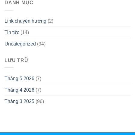
DANH MỤC
Trực
Và
Giới
Tuyến
Trải
Hạn
Đẳng
Nghiệm
Cấp
Giải
Link chuyển hướng
(2)
Châu
Trí
Á,
Đỉnh
Tin tức
(14)
Trải
Cao
Nghiệm
2026
Giải
Uncategorized
(94)
Trí
Không
Giới
LƯU TRỮ
Hạn
Tháng 5 2026
(7)
Tháng 4 2026
(7)
Tháng 3 2025
(96)