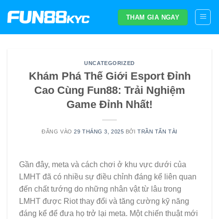
Bỏ
THAM GIA NGAY
qua
nội
dung
UNCATEGORIZED
Khám Phá Thế Giới Esport Đỉnh
Cao Cùng Fun88: Trải Nghiệm
Game Đỉnh Nhất!
ĐĂNG VÀO
29 THÁNG 3, 2025
BỞI
TRẦN TẤN TÀI
Gần đây, meta và cách chơi ở khu vực dưới của
LMHT đã có nhiều sự điều chỉnh đáng kể liên quan
đến chất tướng do những nhân vật từ lâu trong
LMHT được Riot thay đổi và tăng cường kỹ năng
đáng kể để đưa họ trở lại meta. Một chiến thuật mới