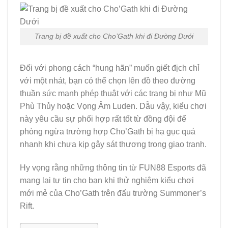
Trang bị đề xuất cho Cho’Gath khi đi Đường Dưới
Đối với phong cách “hung hãn” muốn giết địch chỉ
với một nhát, bạn có thể chọn lên đồ theo đường
thuần sức mạnh phép thuật với các trang bị như Mũ
Phù Thủy hoặc Vọng Âm Luden. Dẫu vậy, kiểu chơi
này yêu cầu sự phối hợp rất tốt từ đồng đội để
phòng ngừa trường hợp Cho’Gath bị hạ gục quá
nhanh khi chưa kịp gây sát thương trong giao tranh.
Hy vọng rằng những thông tin từ FUN88 Esports đã
mang lại tự tin cho bạn khi thử nghiệm kiểu chơi
mới mẻ của Cho’Gath trên đấu trường Summoner’s
Rift.