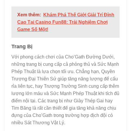
Xem thêm:
Khám Phá Thế Giới Giải Trí Đỉnh
Cao Tại Casino Fun88: Trải Nghiệm Chơi
Game Số Một!
Trang Bị
Với phong cách chơi của Cho’Gath Đường Dưới,
những trang bị cung cấp cả phòng thủ và Sức Mạnh
Phép Thuật là lựa chọn tối ưu. Chẳng hạn, Quyền
Trượng Đại Thiên Sứ giúp tăng năng lượng để cấu
rỉa liên tục, hay Trượng Trường Sinh cung cấp thêm
lượng lớn máu và Sức Mạnh Phép Thuật khi tích đủ
điểm nội tại. Các trang bị như Giày Thép Gai hay
Tim Băng là rất cần thiết để gia tăng khả năng chịu
đựng của Cho’Gath trong trường hợp địch đội có
nhiều Sát Thương Vật Lý.