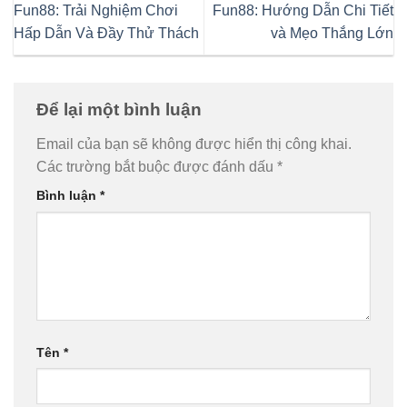
Fun88: Trải Nghiệm Chơi
Fun88: Hướng Dẫn Chi Tiết
Hấp Dẫn Và Đầy Thử Thách
và Mẹo Thắng Lớn
Để lại một bình luận
Email của bạn sẽ không được hiển thị công khai.
Các trường bắt buộc được đánh dấu
*
Bình luận
*
Tên
*