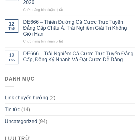
2026
Thế
–
ở
Chức năng bình luận bị tắt
Giới
Cơ
Khám
Cá
Hội
Phá
Cược
Săn
DE666 – Thiên Đường Cá Cược Trực Tuyến
12
Thế
Trực
Thưởng
Đẳng Cấp Châu Á, Trải Nghiệm Giải Trí Không
Th5
Giới
Tuyến
Không
Giới Hạn
Cá
Đỉnh
Giới
ở
Chức năng bình luận bị tắt
Cược
Cao
Hạn
DE666
DE666
Và
–
–
Trải
DE666 – Trải Nghiệm Cá Cược Trực Tuyến Đẳng
12
Thiên
Hướng
Nghiệm
Cấp, Đăng Ký Nhanh Và Đặt Cược Dễ Dàng
Th5
Đường
Dẫn
Giải
Cá
Tham
Trí
Cược
Gia
Không
DANH MỤC
Trực
Và
Giới
Tuyến
Trải
Hạn
Đẳng
Nghiệm
Cấp
Giải
Link chuyển hướng
(2)
Châu
Trí
Á,
Đỉnh
Tin tức
(14)
Trải
Cao
Nghiệm
2026
Giải
Uncategorized
(94)
Trí
Không
Giới
LƯU TRỮ