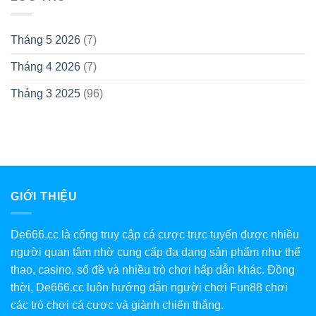
Hạn
Tháng 5 2026
(7)
Tháng 4 2026
(7)
Tháng 3 2025
(96)
GIỚI THIỆU
De666.cc là cổng truy cập cá cược trực tuyến được nhiều
người quan tâm nhờ cung cấp đa dạng sản phẩm như thể
thao, casino, số đề và nhiều trò chơi hấp dẫn khác. Đồng
thời, De666.cc luôn hướng dẫn người chơi Fun88 chơi
các trò chơi cá cược và giành chiến thắng.