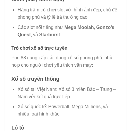
Hàng trăm trò chơi slot với hình ảnh đẹp, chủ đề
phong phú và tỷ lệ trả thưởng cao.
Các slot nổi tiếng như
Mega Moolah
,
Gonzo’s
Quest
, và
Starburst
.
Trò chơi xổ số trực tuyến
Fun 88 cung cấp các dạng xổ số phong phú, phù
hợp cho người chơi yêu thích vận may:
Xổ số truyền thống
Xổ số tại Việt Nam: Xổ số 3 miền Bắc – Trung –
Nam với kết quả trực tiếp.
Xổ số quốc tế: Powerball, Mega Millions, và
nhiều loại hình khác.
Lô tô