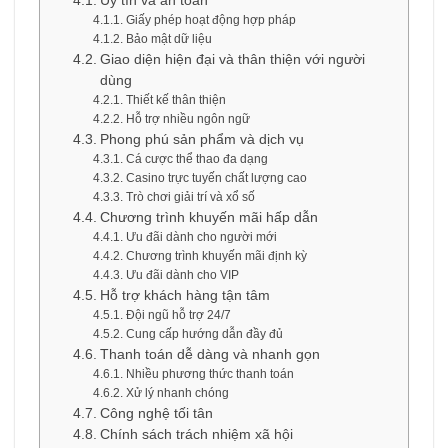
Uy tín và an toàn
Giấy phép hoạt động hợp pháp
Bảo mật dữ liệu
Giao diện hiện đại và thân thiện với người
dùng
Thiết kế thân thiện
Hỗ trợ nhiều ngôn ngữ
Phong phú sản phẩm và dịch vụ
Cá cược thể thao đa dạng
Casino trực tuyến chất lượng cao
Trò chơi giải trí và xổ số
Chương trình khuyến mãi hấp dẫn
Ưu đãi dành cho người mới
Chương trình khuyến mãi định kỳ
Ưu đãi dành cho VIP
Hỗ trợ khách hàng tận tâm
Đội ngũ hỗ trợ 24/7
Cung cấp hướng dẫn đầy đủ
Thanh toán dễ dàng và nhanh gọn
Nhiều phương thức thanh toán
Xử lý nhanh chóng
Công nghệ tối tân
Chính sách trách nhiệm xã hội