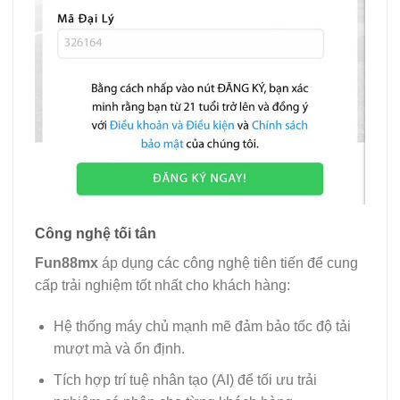
Công nghệ tối tân
Fun88mx
áp dụng các công nghệ tiên tiến để cung
cấp trải nghiệm tốt nhất cho khách hàng:
Hệ thống máy chủ mạnh mẽ đảm bảo tốc độ tải
mượt mà và ổn định.
Tích hợp trí tuệ nhân tạo (AI) để tối ưu trải