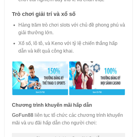
Trò chơi giải trí và xổ số
Hàng trăm trò chơi slots với chủ đề phong phú và
giải thưởng lớn.
Xổ số, lô tô, và Keno với tỷ lệ chiến thắng hấp
dẫn và kết quả công khai.
Chương trình khuyến mãi hấp dẫn
GoFun88
liên tục tổ chức các chương trình khuyến
mãi và ưu đãi hấp dẫn cho người chơi: