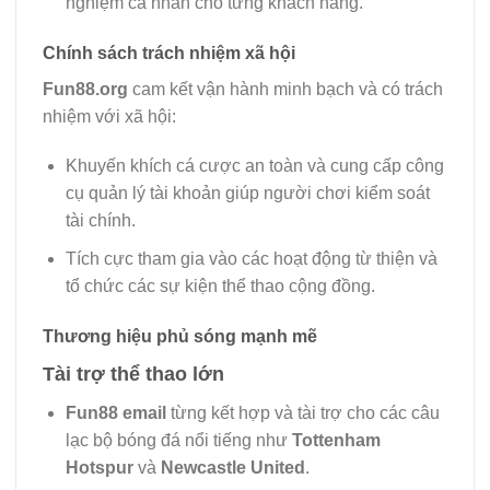
nghiệm cá nhân cho từng khách hàng.
Chính sách trách nhiệm xã hội
Fun88.org
cam kết vận hành minh bạch và có trách
nhiệm với xã hội:
Khuyến khích cá cược an toàn và cung cấp công
cụ quản lý tài khoản giúp người chơi kiểm soát
tài chính.
Tích cực tham gia vào các hoạt động từ thiện và
tổ chức các sự kiện thể thao cộng đồng.
Thương hiệu phủ sóng mạnh mẽ
Tài trợ thể thao lớn
Fun88 email
từng kết hợp và tài trợ cho các câu
lạc bộ bóng đá nổi tiếng như
Tottenham
Hotspur
và
Newcastle United
.