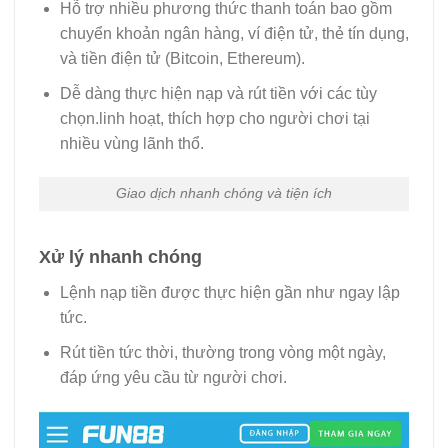
Hỗ trợ nhiều phương thức thanh toán bao gồm
chuyển khoản ngân hàng, ví điện tử, thẻ tín dụng,
và tiền điện tử (Bitcoin, Ethereum).
Dễ dàng thực hiện nạp và rút tiền với các tùy
chọn.linh hoạt, thích hợp cho người chơi tại
nhiều vùng lãnh thổ.
Giao dịch nhanh chóng và tiện ích
Xử lý nhanh chóng
Lệnh nạp tiền được thực hiện gần như ngay lập
tức.
Rút tiền tức thời, thường trong vòng một ngày,
đáp ứng yêu cầu từ người chơi.