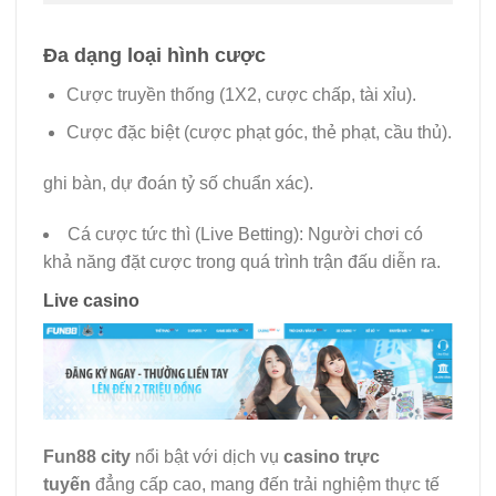
Đa dạng loại hình cược
Cược truyền thống (1X2, cược chấp, tài xỉu).
Cược đặc biệt (cược phạt góc, thẻ phạt, cầu thủ).
ghi bàn, dự đoán tỷ số chuẩn xác).
Cá cược tức thì (Live Betting): Người chơi có
khả năng đặt cược trong quá trình trận đấu diễn ra.
Live casino
Fun88 city
nổi bật với dịch vụ
casino trực
tuyến
đẳng cấp cao, mang đến trải nghiệm thực tế