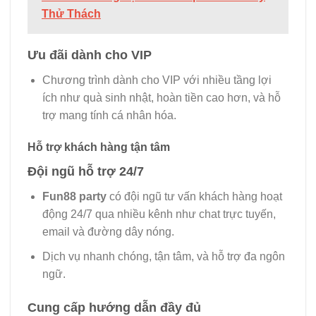
Thử Thách
Ưu đãi dành cho VIP
Chương trình dành cho VIP với nhiều tầng lợi
ích như quà sinh nhật, hoàn tiền cao hơn, và hỗ
trợ mang tính cá nhân hóa.
Hỗ trợ khách hàng tận tâm
Đội ngũ hỗ trợ 24/7
Fun88 party
có đội ngũ tư vấn khách hàng hoạt
động 24/7 qua nhiều kênh như chat trực tuyến,
email và đường dây nóng.
Dịch vụ nhanh chóng, tận tâm, và hỗ trợ đa ngôn
ngữ.
Cung cấp hướng dẫn đầy đủ