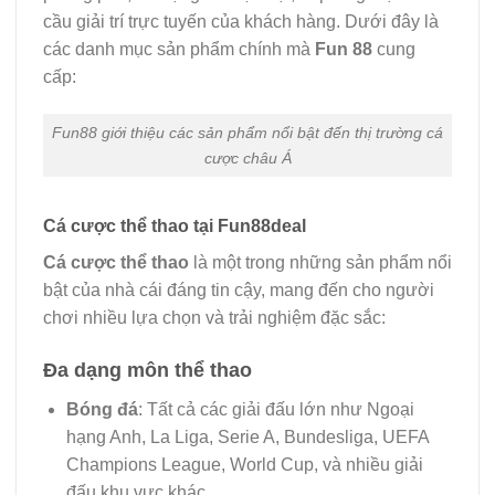
cầu giải trí trực tuyến của khách hàng. Dưới đây là
các danh mục sản phẩm chính mà
Fun 88
cung
cấp:
Fun88 giới thiệu các sản phẩm nổi bật đến thị trường cá
cược châu Á
Cá cược thể thao tại Fun88deal
Cá cược thể thao
là một trong những sản phẩm nổi
bật của nhà cái đáng tin cậy, mang đến cho người
chơi nhiều lựa chọn và trải nghiệm đặc sắc:
Đa dạng môn thể thao
Bóng đá
: Tất cả các giải đấu lớn như Ngoại
hạng Anh, La Liga, Serie A, Bundesliga, UEFA
Champions League, World Cup, và nhiều giải
đấu khu vực khác.