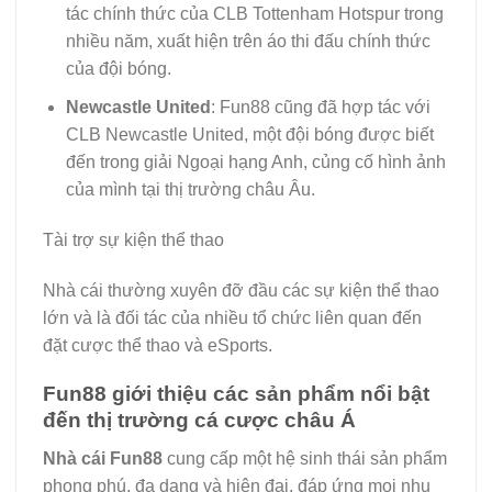
tác chính thức của CLB Tottenham Hotspur trong
nhiều năm, xuất hiện trên áo thi đấu chính thức
của đội bóng.
Newcastle United
: Fun88 cũng đã hợp tác với
CLB Newcastle United, một đội bóng được biết
đến trong giải Ngoại hạng Anh, củng cố hình ảnh
của mình tại thị trường châu Âu.
Tài trợ sự kiện thể thao
Nhà cái thường xuyên đỡ đầu các sự kiện thể thao
lớn và là đối tác của nhiều tổ chức liên quan đến
đặt cược thể thao và eSports.
Fun88 giới thiệu các sản phẩm nổi bật
đến thị trường cá cược châu Á
Nhà cái Fun88
cung cấp một hệ sinh thái sản phẩm
phong phú, đa dạng và hiện đại, đáp ứng mọi nhu