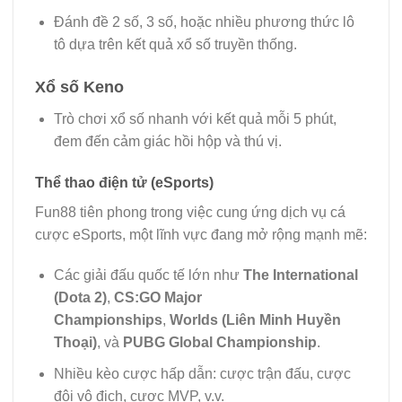
Đánh đề 2 số, 3 số, hoặc nhiều phương thức lô
tô dựa trên kết quả xổ số truyền thống.
Xổ số Keno
Trò chơi xổ số nhanh với kết quả mỗi 5 phút,
đem đến cảm giác hồi hộp và thú vị.
Thể thao điện tử (eSports)
Fun88 tiên phong trong việc cung ứng dịch vụ cá
cược eSports, một lĩnh vực đang mở rộng mạnh mẽ:
Các giải đấu quốc tế lớn như
The International
(Dota 2)
,
CS:GO Major
Championships
,
Worlds (Liên Minh Huyền
Thoại)
, và
PUBG Global Championship
.
Nhiều kèo cược hấp dẫn: cược trận đấu, cược
đội vô địch, cược MVP, v.v.