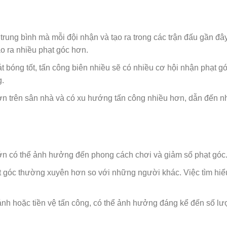
trung bình mà mỗi đội nhận và tạo ra trong các trận đấu gần đây
o ra nhiều phạt góc hơn.
t bóng tốt, tấn công biên nhiều sẽ có nhiều cơ hội nhận phạt g
g.
ơn trên sân nhà và có xu hướng tấn công nhiều hơn, dẫn đến n
ó lớn có thể ảnh hưởng đến phong cách chơi và giảm số phạt góc
hạt góc thường xuyên hơn so với những người khác. Việc tìm hiể
ánh hoặc tiền vệ tấn công, có thể ảnh hưởng đáng kể đến số l