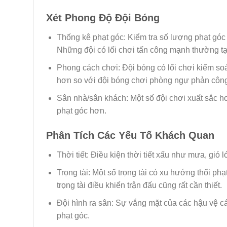
Xét Phong Độ Đội Bóng
Thống kê phạt góc: Kiểm tra số lượng phạt góc 
Những đội có lối chơi tấn công mạnh thường tạ
Phong cách chơi: Đội bóng có lối chơi kiểm soá
hơn so với đội bóng chơi phòng ngự phản côn
Sân nhà/sân khách: Một số đội chơi xuất sắc h
phạt góc hơn.
Phân Tích Các Yếu Tố Khách Quan
Thời tiết: Điều kiện thời tiết xấu như mưa, gi
Trọng tài: Một số trọng tài có xu hướng thổi p
trọng tài điều khiển trận đấu cũng rất cần thiết.
Đội hình ra sân: Sự vắng mặt của các hậu vệ c
phạt góc.