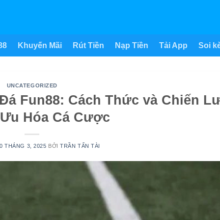
88
Khuyến Mãi
Rút Tiền
Nạp Tiền
Tải App
Soi k
UNCATEGORIZED
Đá Fun88: Cách Thức và Chiến L
 Ưu Hóa Cá Cược
0 THÁNG 3, 2025
BỞI
TRẦN TẤN TÀI