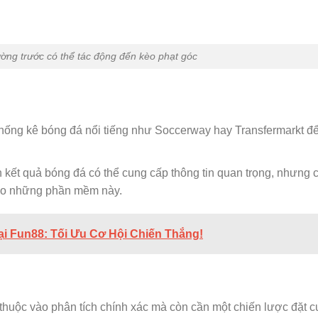
ường trước có thể tác động đến kèo phạt góc
hống kê bóng đá nổi tiếng như Soccerway hay Transfermarkt để
ết quả bóng đá có thể cung cấp thông tin quan trọng, nhưng 
vào những phần mềm này.
i Fun88: Tối Ưu Cơ Hội Chiến Thắng!
thuộc vào phân tích chính xác mà còn cần một chiến lược đặt 