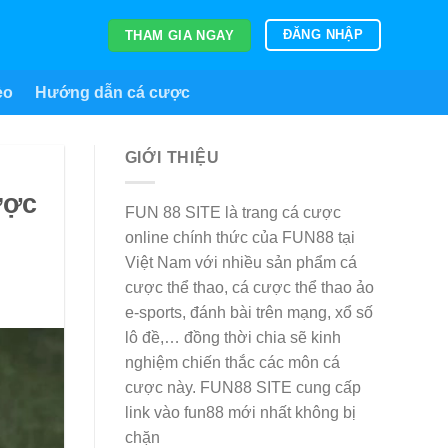
ĐĂNG NHẬP
THAM GIA NGAY
èo
Hướng dẫn cá cược
GIỚI THIỆU
ược
FUN 88 SITE là trang cá cược
online chính thức của FUN88 tại
Việt Nam với nhiều sản phẩm cá
cược thể thao, cá cược thể thao ảo
e-sports, đánh bài trên mạng, xổ số
lô đề,… đồng thời chia sẽ kinh
nghiệm chiến thắc các môn cá
cược này. FUN88 SITE cung cấp
link vào fun88 mới nhất không bị
chặn