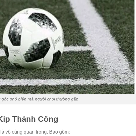
t góc phổ biến mà người chơi thường gặp
 Kíp Thành Công
ỉ là vô cùng quan trọng. Bao gồm: