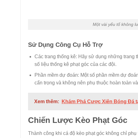
Một vài yếu tố không l
Sử Dụng Công Cụ Hỗ Trợ
Các trang thống kê: Hãy sử dụng những trang t
số liệu thống kê phạt góc của các đội.
Phần mềm dự đoán: Một số phần mềm dự đoán k
cẩn trọng và không nên phụ thuộc hoàn toàn 
Xem thêm:
Khám Phá Cược Xiên Bóng Đá tạ
Chiến Lược Kèo Phạt Góc
Thành công khi cá độ kèo phạt góc không chỉ phụ 