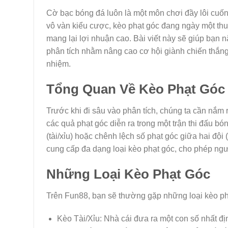
Cờ bạc bóng đá luôn là một môn chơi đầy lôi cuốn
vô vàn kiểu cược, kèo phạt góc đang ngày một thu
mang lại lợi nhuận cao. Bài viết này sẽ giúp bạn 
phân tích nhằm nâng cao cơ hội giành chiến thắng
nhiệm.
Tổng Quan Về Kèo Phạt Góc
Trước khi đi sâu vào phân tích, chúng ta cần nắm 
các quả phạt góc diễn ra trong một trận thi đấu b
(tài/xỉu) hoặc chênh lệch số phạt góc giữa hai đội
cung cấp đa dạng loại kèo phạt góc, cho phép ngư
Những Loại Kèo Phạt Góc
Trên Fun88, bạn sẽ thường gặp những loại kèo ph
Kèo Tài/Xỉu: Nhà cái đưa ra một con số nhất đ