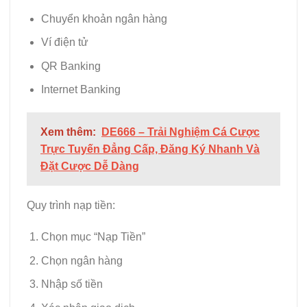
Chuyển khoản ngân hàng
Ví điện tử
QR Banking
Internet Banking
Xem thêm:
DE666 – Trải Nghiệm Cá Cược
Trực Tuyến Đẳng Cấp, Đăng Ký Nhanh Và
Đặt Cược Dễ Dàng
Quy trình nạp tiền:
Chọn mục “Nạp Tiền”
Chọn ngân hàng
Nhập số tiền