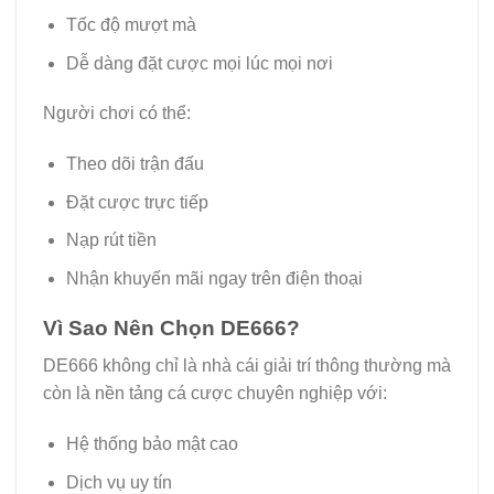
Tốc độ mượt mà
Dễ dàng đặt cược mọi lúc mọi nơi
Người chơi có thể:
Theo dõi trận đấu
Đặt cược trực tiếp
Nạp rút tiền
Nhận khuyến mãi ngay trên điện thoại
Vì Sao Nên Chọn DE666?
DE666 không chỉ là nhà cái giải trí thông thường mà
còn là nền tảng cá cược chuyên nghiệp với:
Hệ thống bảo mật cao
Dịch vụ uy tín