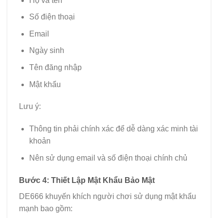
Họ và tên
Số điện thoại
Email
Ngày sinh
Tên đăng nhập
Mật khẩu
Lưu ý:
Thông tin phải chính xác để dễ dàng xác minh tài
khoản
Nên sử dụng email và số điện thoại chính chủ
Bước 4: Thiết Lập Mật Khẩu Bảo Mật
DE666 khuyến khích người chơi sử dụng mật khẩu
mạnh bao gồm: