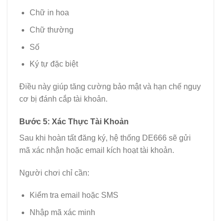
Chữ in hoa
Chữ thường
Số
Ký tự đặc biệt
Điều này giúp tăng cường bảo mật và hạn chế nguy
cơ bị đánh cắp tài khoản.
Bước 5: Xác Thực Tài Khoản
Sau khi hoàn tất đăng ký, hệ thống DE666 sẽ gửi
mã xác nhận hoặc email kích hoạt tài khoản.
Người chơi chỉ cần:
Kiểm tra email hoặc SMS
Nhập mã xác minh