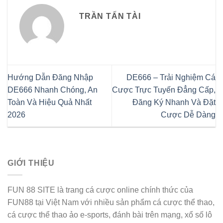
TRẦN TẤN TÀI
Hướng Dẫn Đăng Nhập
DE666 – Trải Nghiệm Cá
DE666 Nhanh Chóng, An
Cược Trực Tuyến Đẳng Cấp,
Toàn Và Hiệu Quả Nhất
Đăng Ký Nhanh Và Đặt
2026
Cược Dễ Dàng
GIỚI THIỆU
FUN 88 SITE là trang cá cược online chính thức của
FUN88 tại Việt Nam với nhiều sản phẩm cá cược thể thao,
cá cược thể thao ảo e-sports, đánh bài trên mạng, xổ số lô