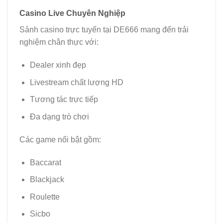
Casino Live Chuyên Nghiệp
Sảnh casino trực tuyến tại DE666 mang đến trải
nghiệm chân thực với:
Dealer xinh đẹp
Livestream chất lượng HD
Tương tác trực tiếp
Đa dạng trò chơi
Các game nổi bật gồm:
Baccarat
Blackjack
Roulette
Sicbo