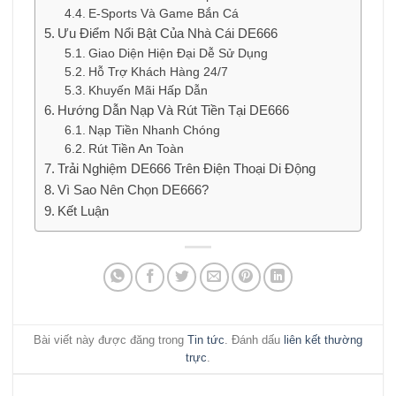
E-Sports Và Game Bắn Cá
Ưu Điểm Nổi Bật Của Nhà Cái DE666
Giao Diện Hiện Đại Dễ Sử Dụng
Hỗ Trợ Khách Hàng 24/7
Khuyến Mãi Hấp Dẫn
Hướng Dẫn Nạp Và Rút Tiền Tại DE666
Nạp Tiền Nhanh Chóng
Rút Tiền An Toàn
Trải Nghiệm DE666 Trên Điện Thoại Di Động
Vì Sao Nên Chọn DE666?
Kết Luận
Bài viết này được đăng trong
Tin tức
. Đánh dấu
liên kết thường
trực
.