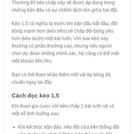
Thường thì kèo chấp này sẽ được áp dụng trong
những trận đấu có sự chênh lệch lớn giữa hai đội.
Kèo 1.5 có nghĩa là trước khi trận đấu bắt đầu, đội
bóng mạnh hơn (kèo trên) sẽ chấp đội bóng yếu
hơn (kèo dưới) một trái rưỡi. Với loại kèo này
thường có phần thưởng cao, nhưng nếu người
chơi dự đoán không chính xác, họ cũng có thể mất
một khoản tiền lớn.
Bạn có thể tham khảo thêm một vài tip bóng đá
chuẩn ngay tại đây
Cách đọc kèo 1.5
Khi tham gia cược với kèo chấp 1 trái rưỡi sẽ có
một số tình huống sau:
Khi kết thúc trận đấu, nếu đội cửa trên thắng đội