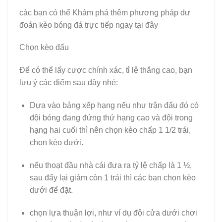
các bạn có thể Khám phá thêm phương pháp dự
đoán kèo bóng đá trực tiếp ngay tại đây
Chọn kèo đấu
Để có thể lấy cược chính xác, tỉ lệ thắng cao, bạn
lưu ý các điểm sau đây nhé:
Dựa vào bảng xếp hạng nếu như trận đấu đó có
đội bóng đang đứng thứ hạng cao và đội trong
hạng hai cuối thì nên chọn kèo chấp 1 1/2 trái,
chọn kèo dưới.
nếu thoạt đầu nhà cái đưa ra tỷ lệ chấp là 1 ½,
sau đấy lại giảm còn 1 trái thì các bạn chọn kèo
dưới để đặt.
chọn lựa thuận lợi, như ví dụ đội cửa dưới chơi