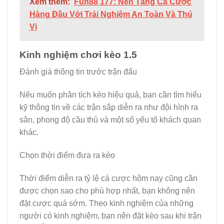
Xem thêm:
Fun88 177: Nền Tảng Cá Cược
Hàng Đầu Với Trải Nghiệm An Toàn Và Thú
Vị
Kinh nghiệm chơi kèo 1.5
Đánh giá thông tin trước trận đấu
Nếu muốn phân tích kèo hiệu quả, bạn cần tìm hiểu
kỹ thông tin về các trận sắp diễn ra như đội hình ra
sân, phong độ cầu thủ và một số yếu tố khách quan
khác.
Chọn thời điểm đưa ra kèo
Thời điểm diễn ra tỷ lệ cá cược hôm nay cũng cần
được chọn sao cho phù hợp nhất, bạn không nên
đặt cược quá sớm. Theo kinh nghiệm của những
người có kinh nghiệm, bạn nên đặt kèo sau khi trận