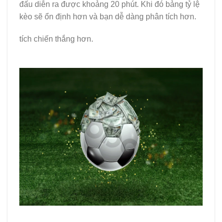
đấu diễn ra được khoảng 20 phút. Khi đó bảng tỷ lệ
kèo sẽ ổn định hơn và bạn dễ dàng phân tích hơn.
tích chiến thắng hơn.