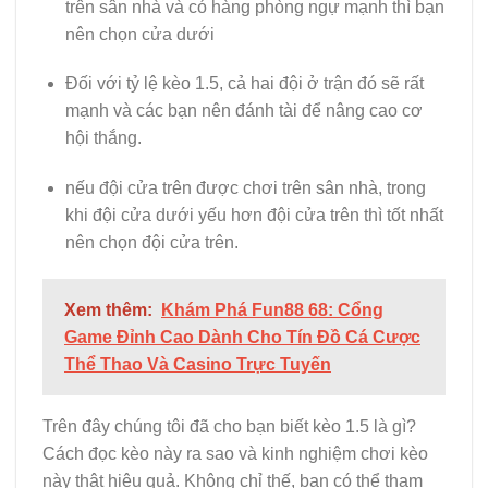
trên sân nhà và có hàng phòng ngự mạnh thì bạn
nên chọn cửa dưới
Đối với tỷ lệ kèo 1.5, cả hai đội ở trận đó sẽ rất
mạnh và các bạn nên đánh tài để nâng cao cơ
hội thắng.
nếu đội cửa trên được chơi trên sân nhà, trong
khi đội cửa dưới yếu hơn đội cửa trên thì tốt nhất
nên chọn đội cửa trên.
Xem thêm:
Khám Phá Fun88 68: Cổng
Game Đỉnh Cao Dành Cho Tín Đồ Cá Cược
Thể Thao Và Casino Trực Tuyến
Trên đây chúng tôi đã cho bạn biết kèo 1.5 là gì?
Cách đọc kèo này ra sao và kinh nghiệm chơi kèo
này thật hiệu quả. Không chỉ thế, bạn có thể tham