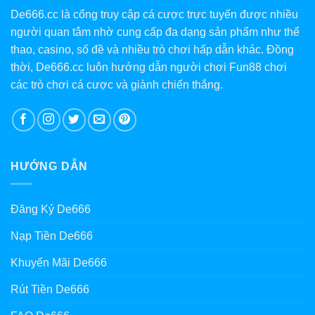
De666.cc là cổng truy cập cá cược trực tuyến được nhiều
người quan tâm nhờ cung cấp đa dạng sản phẩm như thể
thao, casino, số đề và nhiều trò chơi hấp dẫn khác. Đồng
thời, De666.cc luôn hướng dẫn người chơi Fun88 chơi
các trò chơi cá cược và giành chiến thắng.
HƯỚNG DẪN
Đăng Ký De666
Nạp Tiền De666
Khuyến Mãi De666
Rút Tiền De666