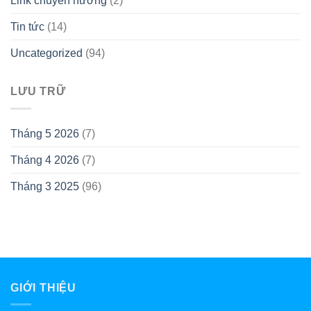
Link chuyển hướng
(2)
Châu
Trí
Á,
Đỉnh
Tin tức
(14)
Trải
Cao
Nghiệm
2026
Giải
Uncategorized
(94)
Trí
Không
Giới
LƯU TRỮ
Hạn
Tháng 5 2026
(7)
Tháng 4 2026
(7)
Tháng 3 2025
(96)
GIỚI THIỆU